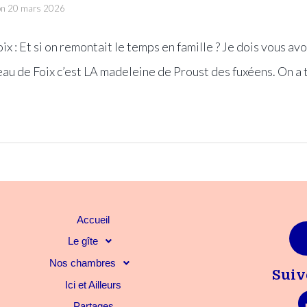
on
20 mars 2026
oix : Et si on remontait le temps en famille ? Je dois vous a
eau de Foix c’est LA madeleine de Proust des fuxéens. On a
Accueil
Le gîte
Nos chambres
Suiv
Ici et Ailleurs
Partages