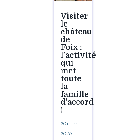
Visiter
le
château
de
Foix :
l’activité
qui
met
toute
la
famille
d’accord
!
20 mars
2026